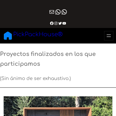
Ugrás
Mail
WhatsApp
WhatsApp
a
tartalomhoz
Facebook
Instagram
Twitter
YouTube
PickPackHouse®
Proyectos finalizados en los que
participamos
(Sin ánimo de ser exhaustivo.)